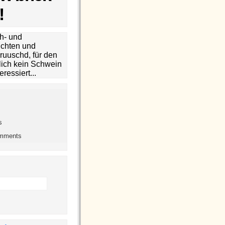
!
h- und
chten und
ruuschd, für den
lich kein Schwein
eressiert...
s
omments
h