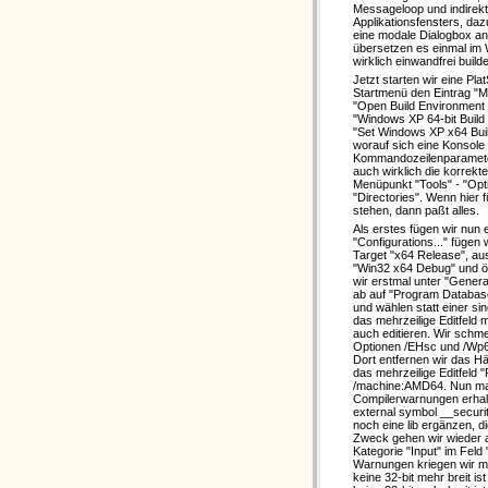
Messageloop und indirekt
Applikationsfensters, da
eine modale Dialogbox an
übersetzen es einmal im 
wirklich einwandfrei buil
Jetzt starten wir eine P
Startmenü den Eintrag "M
"Open Build Environment
"Windows XP 64-bit Build
"Set Windows XP x64 Bui
worauf sich eine Konsole 
Kommandozeilenparameter
auch wirklich die korre
Menüpunkt "Tools" - "Opt
"Directories". Wenn hier f
stehen, dann paßt alles.
Als erstes fügen wir nun e
"Configurations..." fügen
Target "x64 Release", au
"Win32 x64 Debug" und öff
wir erstmal unter "Gener
ab auf "Program Database
und wählen statt einer si
das mehrzeilige Editfeld m
auch editieren. Wir schm
Optionen /EHsc und /Wp64
Dort entfernen wir das H
das mehrzeilige Editfeld
/machine:AMD64. Nun mach
Compilerwarnungen erhalt
external symbol __securi
noch eine lib ergänzen, 
Zweck gehen wir wieder a
Kategorie "Input" im Feld 
Warnungen kriegen wir mi
keine 32-bit mehr breit is