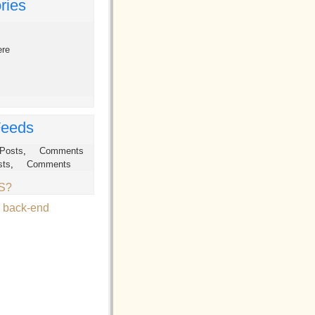
ries
ere
eeds
Posts
,
Comments
sts
,
Comments
SS?