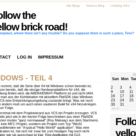
Alle Blogs
Stefans Blog
Linkblog SKU
ollow the
llow brick road!
omeplace, where there isn't any trouble? Do you suppose there is such a place, Toto?
TACT
LOG IN
IMPRESSUM
A
NDOWS - TEIL 4
Sun
Mon
Tu
e kommt, daß die Serie über 64-bit Windows schon beendet ist,
2
3
4
sen bereits, daß die einzige Hardwareplattform für x64, die
9
10
11
reitung finden wird, die AMD64/EM64T-Plattform ist und nicht IA64.
16
17
18
ß man aus der Kombination mit aktuellem PlatSDK (das Windows
23
24
25
C6 eine Entwicklungsumgebung zustande bringt. Was wir noch
an ändern muß um auch einen sauberen Build für x64 hinzukriegen.
30
31
ser Folge.
<<
<
 erstmal mit dem Projektwizard aus VC6 ein Projekt erzeugen. VC6
eits jetzt wie in der letzten Folge beschrieben aus einer PlatSDK
Foll
tarten msdev "ganz normaaaaal" (Roy Makaay) aus dem Startmenü.
 kein MFC-Projekt, sondern ein Projekt vom Typ "Win32
 wählenden wir "A typical "Hello World!" application". Was eine
yell
ication ist, hat sich mir zwar bis zum heutigen Tag noch nicht
ber wie sie ausschaut ist klar: Eine Applikation mit GUI,