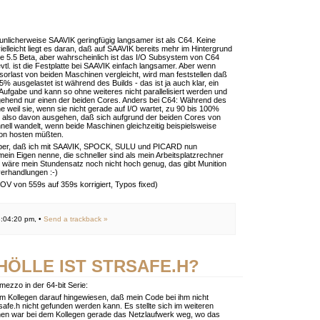
unlicherweise SAAVIK geringfügig langsamer ist als C64. Keine
ielleicht liegt es daran, daß auf SAAVIK bereits mehr im Hintergrund
re 5.5 Beta, aber wahrscheinlich ist das I/O Subsystem von C64
evtl. ist die Festplatte bei SAAVIK einfach langsamer. Aber wenn
orlast von beiden Maschinen vergleicht, wird man feststellen daß
5% ausgelastet ist während des Builds - das ist ja auch klar, ein
e Aufgabe und kann so ohne weiteres nicht parallelisiert werden und
tgehend nur einen der beiden Cores. Anders bei C64: Während des
ne weil sie, wenn sie nicht gerade auf I/O wartet, zu 90 bis 100%
n also davon ausgehen, daß sich aufgrund der beiden Cores von
ell wandelt, wenn beide Maschinen gleichzeitig beispielsweise
on hosten müßten.
 aber, daß ich mit SAAVIK, SPOCK, SULU und PICARD nun
mein Eigen nenne, die schneller sind als mein Arbeitsplatzrechner
s wäre mein Stundensatz noch nicht hoch genug, das gibt Munition
verhandlungen :-)
OV von 559s auf 359s korrigiert, Typos fixed)
:04:20 pm, •
Send a trackback »
HÖLLE IST STRSAFE.H?
rmezzo in der 64-bit Serie:
m Kollegen darauf hingewiesen, daß mein Code bei ihm nicht
trsafe.h nicht gefunden werden kann. Es stellte sich im weiteren
nen war bei dem Kollegen gerade das Netzlaufwerk weg, wo das