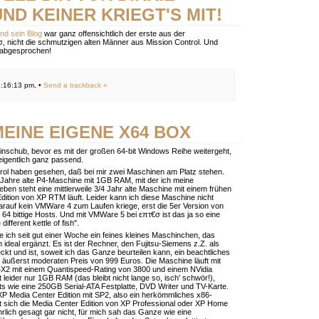
ND KEINER KRIEGT'S MIT!
und sein Blog
war ganz offensichtlich der erste aus der
σ, nicht die schmutzigen alten Männer aus Mission Control. Und
t abgesprochen!
:16:13 pm, •
Send a trackback »
MEINE EIGENE X64 BOX
Einschub, bevor es mit der großen 64-bit Windows Reihe weitergeht,
eigentlich ganz passend.
rol haben gesehen, daß bei mir zwei Maschinen am Platz stehen.
4 Jahre alte P4-Maschine mit 1GB RAM, mit der ich meine
eben steht eine mittlerweile 3/4 Jahr alte Maschine mit einem frühen
Edition von XP RTM läuft. Leider kann ich diese Maschine nicht
 darauf kein VMWare 4 zum Laufen kriege, erst die 5er Version von
64 bittige Hosts. Und mit VMWare 5 bei επτ€σ ist das ja so eine
different kettle of fish".
 ich seit gut einer Woche ein feines kleines Maschinchen, das
ideal ergänzt. Es ist der Rechner, den Fujitsu-Siemens z.Z. als
kt und ist, soweit ich das Ganze beurteilen kann, ein beachtliches
 äußerst moderaten Preis von 999 Euros. Die Maschine läuft mit
4X2 mit einem Quantispeed-Rating von 3800 und einem NVidia
 leider nur 1GB RAM (das bleibt nicht lange so, isch' schwör!),
ts wie eine 250GB Serial-ATA Festplatte, DVD Writer und TV-Karte.
 XP Media Center Edition mit SP2, also ein herkömmliches x86-
t sich die Media Center Edition von XP Professional oder XP Home
hrlich gesagt gar nicht, für mich sah das Ganze wie eine