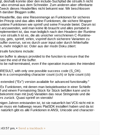
t, deshalb konnte über den include-Suchpfad die strsafe.h nicht
 also erstmal aus dem Schneider. Zum anderen aber offenbarte
 Zweck dieses Headerfiles nicht bekannt war. Wir beschlossen
 darüber Bloggen sollte.
in Headerfile, das eine Riesenmenge an Funktionen für sicheres
 Im Prinzip sind das alles inline-Funktionen, die sichere Wrapper
ntime Funktionen wie sprintf und seine Freunde bietet. Darum ist
t anzuwenden, weil man keine lib braucht und alles portabel in
mplementiert ist, das man lediglich nach den Headern der Runtime
 von strsafe.h ist es, die als unsicher verschrienen C-Runtime-
cpy, gets, sprintf, strlen, vsprintf durch sicherere Varianten zu
buffer overrun, sei es durch user input oder durch fehlerhafte
, mehr möglich ist. Oder aus der msdn Doku zitiert:
rsafe functions include:
ion buffer is always provided to the function to ensure that the
past the end of the buffer.
to be null-terminated, even if the operation truncates the intended
n HRESULT, with only one possible success code (S_OK).
ble in a corresponding character count (cch) or byte count (cb)
extended ("Ex") version available for advanced functionality."
..Ex Funktionen, mit denen man beispielsweise in einer Schleife
ntf und einem Formatstring Stück für Stück befüllen kann und in
 bekommt man mit [out]-Variablen das neue Stringende und die
rs zurück. Quasi sprintf on steroids!
nigen Jahren entstanden ist, ist sie natuerlich bei VC6 nicht mit in
n muss ein halbwegs neues PlatSDK installiert haben und da ist
 natürlich gibt es alle Funktionen in ANSI, Unicode und character-
:43:57 pm, •
Send a trackback »