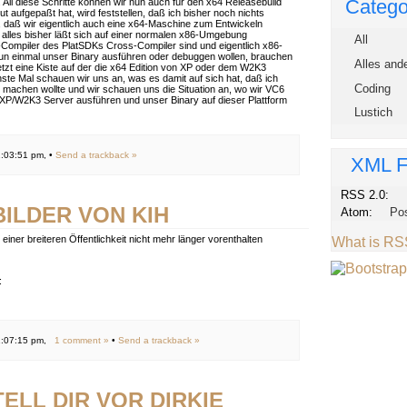
Catego
t. All diese Schritte können wir nun auch für den x64 Releasebuild
ut aufgepaßt hat, wird feststellen, daß ich bisher noch nichts
 daß wir eigentlich auch eine x64-Maschine zum Entwickeln
 alles bisher läßt sich auf einer normalen x86-Umgebung
All
4-Compiler des PlatSDKs Cross-Compiler sind und eigentlich x86-
nun einmal unser Binary ausführen oder debuggen wollen, brauchen
Alles and
jetzt eine Kiste auf der die x64 Edition von XP oder dem W2K3
hste Mal schauen wir uns an, was es damit auf sich hat, daß ich
Coding
 machen wollte und wir schauen uns die Situation an, wo wir VC6
n XP/W2K3 Server ausführen und unser Binary auf dieser Plattform
Lustich
:03:51 pm, •
Send a trackback »
XML F
RSS 2.0:
BILDER VON KIH
Atom:
Po
einer breiteren Öffentlichkeit nicht mehr länger vorenthalten
What is R
:
1:07:15 pm,
1 comment »
•
Send a trackback »
ELL DIR VOR DIRKIE