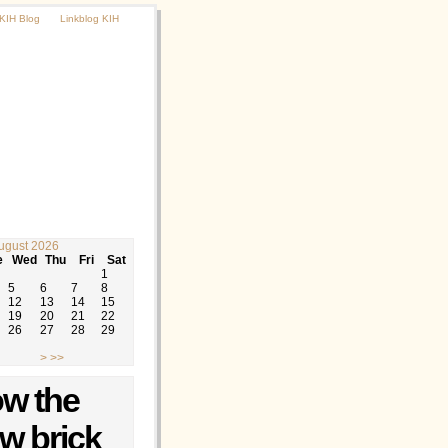
KIH Blog
Linkblog KIH
ugust 2026
e
Wed
Thu
Fri
Sat
1
5
6
7
8
12
13
14
15
19
20
21
22
26
27
28
29
>
>>
ow the
ow brick