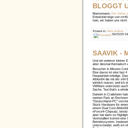
BLOGGT U
Mannomann,
Der Dirkie 
Entwicklerriege von επτ€
nein, wir haben uns nich
Posted in:
Alles andere
09/25/05 04
SAAVIK - 
Und ein weiterer kleiner 
aber diesmal thematisch 
Besucher in Mission Cont
Eine davon ist eine fast 
Hauptarbeit erledige. Dan
Athlon64 die mit der x64 
wirklich nutzen, weil ich
VMWare unterstützt auch 
Sache, "but that's a whole 
Daheim in Crailsheim habe
meinen Park an Rechnern 
"Deutschland-PC" verchec
Stück Hardware für einen
einem Dual Core Athlon6
nForce4-Chipsatz, besitzt
aber hat dann so Highligh
Vorinstalliert kommt eine
Betriebssystem. Inwiewei
unterscheidet, weiß ich e