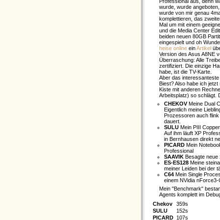
Professional aus, denn w
wurde, wurde angeboten, 
wurde von mir genau 4mal
komplettieren, das zweite
Mal um mit einem geeignet
und die Media Center Edi
beiden neuen 80GB Partit
eingespielt und oh Wunde
heise online
ein
Artikel
übe
Version des Asus A8NE ve
Überraschung: Alle Treib
zertifiziert. Die einzige 
habe, ist die TV-Karte.
Aber das interessanteste f
Biest? Also habe ich jetz
Kiste mit anderen Rechne
Arbeitsplatz) so schlägt.
CHEKOV
Meine Dual Ce
Eigentlich meine Liebli
Prozessoren auch flink
dauert.
SULU
Mein PIII Coppe
Auf ihm läuft XP Profes
in Bernhausen direkt n
PICARD
Mein Notebook
Professional
SAAVIK
Besagte neue 
ES-ES128
Meine steina
meiner Leiden bei der tä
C64
Mein Single Proce
einem NVidia nForce3-
Mein "Benchmark" bestan
Agents komplett im Debugb
Chekov
359s
SULU
152s
PICARD
107s