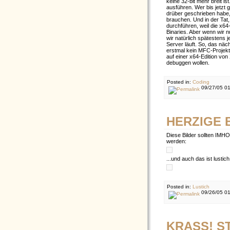
keine 32-bit mehr breit is
ausführen. Wer bis jetzt g
drüber geschrieben habe,
brauchen. Und in der Tat,
durchführen, weil die x6
Binaries. Aber wenn wir 
wir natürlich spätestens 
Server läuft. So, das näc
erstmal kein MFC-Projekt
auf einer x64-Edition vo
debuggen wollen.
Posted in:
Coding
09/27/05 01
HERZIGE 
Diese Bilder sollten IMHO 
werden:
...und auch das ist lustich
Posted in:
Lustich
09/26/05 0
KRASS! ST