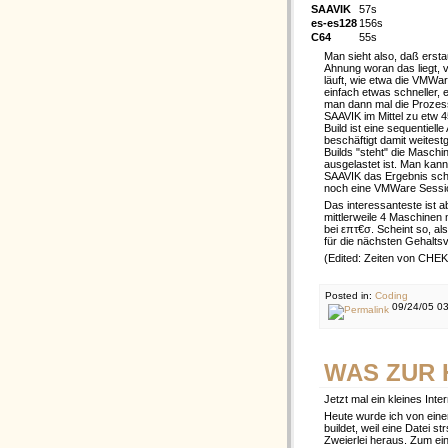
SAAVIK
57s
es-es128
156s
C64
55s
Man sieht also, daß ersta
Ahnung woran das liegt, v
läuft, wie etwa die VMWa
einfach etwas schneller, 
man dann mal die Prozess
SAAVIK im Mittel zu etw 4
Build ist eine sequentiell
beschäftigt damit weites
Builds "steht" die Maschi
ausgelastet ist. Man kan
SAAVIK das Ergebnis schn
noch eine VMWare Sessi
Das interessanteste ist
mittlerweile 4 Maschinen 
bei επτ€σ. Scheint so, al
für die nächsten Gehalts
(Edited: Zeiten von CHEK
Posted in:
Coding
09/24/05 03
WAS ZUR 
Jetzt mal ein kleines Inte
Heute wurde ich von eine
buildet, weil eine Datei s
Zweierlei heraus. Zum ei