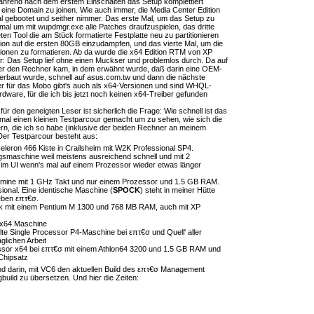
ährend nach dem erstem Einschalten das Setup komplettiert
eine Domain zu joinen. Wie auch immer, die Media Center Edition
 gebootet und seither nimmer. Das erste Mal, um das Setup zu
mal um mit wupdmgr.exe alle Patches draufzuspielen, das dritte
en Tool die am Stück formatierte Festplatte neu zu partitionieren
tion auf die ersten 80GB einzudampfen, und das vierte Mal, um die
ionen zu formatieren. Ab da wurde die x64 Edition RTM von XP
r: Das Setup lief ohne einen Muckser und problemlos durch. Da auf
r den Rechner kam, in dem erwähnt wurde, daß darin eine OEM-
rbaut wurde, schnell auf asus.com.tw und dann die nächste
er für das Mobo gibt's auch als x64-Versionen und sind WHQL-
Hardware, für die ich bis jetzt noch keinen x64-Treiber gefunden
ür den geneigten Leser ist sicherlich die Frage: Wie schnell ist das
t mal einen kleinen Testparcour gemacht um zu sehen, wie sich die
rn, die ich so habe (inklusive der beiden Rechner an meinem
 Der Testparcour besteht aus:
leron 466 Kiste in Crailsheim mit W2K Professional SP4.
ngsmaschine weil meistens ausreichend schnell und mit 2
 im UI wenn's mal auf einem Prozessor wieder etwas länger
rmine mit 1 GHz Takt und nur einem Prozessor und 1.5 GB RAM.
sional. Eine identische Maschine (
SPOCK
) steht in meiner Hütte
eben επτ€σ.
 mit einem Pentium M 1300 und 768 MB RAM, auch mit XP
x64 Maschine
lte Single Processor P4-Maschine bei επτ€σ und Quell' aller
glichen Arbeit
ssor x64 bei επτ€σ mit einem Athlon64 3200 und 1.5 GB RAM und
Chipsatz
d darin, mit VC6 den aktuellen Build des επτ€σ Management
uild zu übersetzen. Und hier die Zeiten: