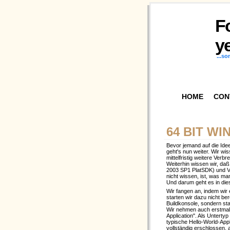
F
ye
...s
HOME
CON
64 BIT WI
Bevor jemand auf die Ide
geht's nun weiter. Wir wis
mittelfristig weitere Verb
Weiterhin wissen wir, da
2003 SP1 PlatSDK) und V
nicht wissen, ist, was m
Und darum geht es in die
Wir fangen an, indem wir
starten wir dazu nicht ber
Buildkonsole, sondern s
Wir nehmen auch erstmal
Application". Als Untertyp
typische Hello-World-Appl
vollständig erschlossen, a