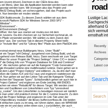
em (event-driven) Zeichnen in der Client-Area des
road
zu ein Menü, über das die Applikation beendet werden kann oder
gezeigt werden kann. Wir erzeugen also das Projekt und
Win32 Debug Build, um sicherzugehen, daß das Projekt auch
det. Nun beenden wir msdev wieder.
Lustige Lac
latSDK Buildconsole. Zu diesem Zweck wählen wir aus dem
icrosoft Platform SDK for Windows Server 2003 SP1" -
Sachgeschi
 Window" -
allerhand G
 Environment" -
ld Environment (Debug)"
sich vermut
öffnet. Von hier aus starten wir msdev.exe mit dem
ernsthaft int
 /useenv. Da drin checken wir zur Sicherheit nochmal ab, ob
kten Pfade verwendet werden. Wir wählen zu dem Zweck den
ions" aus. Der sechste Tab in diesem Property Sheet heißt
ür "Include files" und für "Library files" Pfade aus dem PlatSDK drin
Recently
rstmal einmal neue Buildtargets hinzu. Unter "Build" -
Archives
 wir ein Target "x64 Debug", ausgehend vom Debug Build, und ein
sgehend vom Release Build, hinzu. Dann wechseln wir zum Target
Categorie
nen für unser Projekt die "Project Settings". Unter C/C++ ändern
al" die Debug Info von "Program Database for Edit and Contimue"
Latest c
". Als nächstes gehen wir auf die Kategorie "Code Generation"
ngle-threaded runtime eine multithreaded runtime. Dann gehen wir in
it dem Label "Project Options" und editieren. Ja, da drin darf man
eißen die Option /GX und /GZ raus und ergänzen stattdessen die
. Nun gehen wir auf den Linker Tab und die Kategorie "Debug".
Searc
äkchen bei "Separate Types". Schlußendlich gehen wir auch hier in
 "Project Options" und ergänzen am Ende (wichtig: AM ENDE!)
en wir einen "Rebuild All" für dieses Target. Wir werden zwei
en und Gazillionen von Linkerfehlern vom Typ "unresolved
ty_cookie". Um den Linkerfehler zu beseitigen müssen wir nämlich
die man unter x64 praktisch immer für die C-runtme braucht. Zu dem
uf die Project Settings und ergänzen im Link-Tab unter der
"Object/library modules" die library bufferoverflowu.lib. Die beiden
t einfachen casts zu int weg, sie rühren daher, dass ein WPARAM
t wie ein int und dass strlen einen size_t zurückliefert, der auch