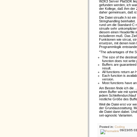
W2K3 Server PlatSDK lieg
gefunden werden, ich war
der Kollege, daß ihm der
daher gemeinsam, daß ich
Die Datei strsafe.h ist e
Stringhandling beinhaltet.
rund um die Standard-C-ru
strsafe sehr unkomplizier
diesem einen Headerfile i
includieren muß. Das Ziel
Funktionen wie strcat, str
ersetzen, mit denen kein 
Programmlogik entstanden
"The advantages of the St
The size of the destinat
function does not write 
Buffers are guaranteed 
result.
All functions return a
Each function is availa
version.
Most functions have an 
Am Besten finde ich die .
einen Buffer wie mit spri
jedem Schleifendurchlauf
restliche Größe des Buffe
Weil die Datei erst vor we
der Grundausstattung. Ma
die Datei dann dabei. Und
set-agnostic Varianten.
Posted in:
Coding
09/23/05 03